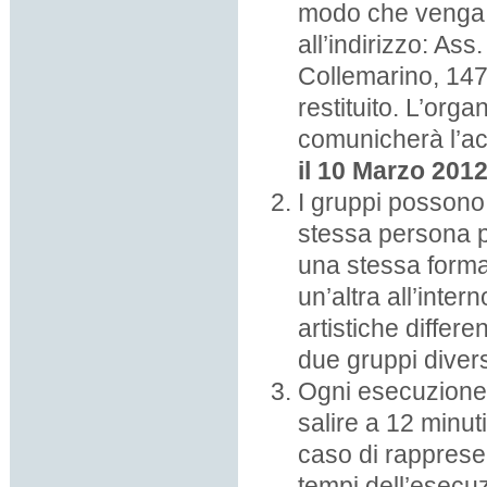
modo che venga 
all’indirizzo: As
Collemarino, 147
restituito. L’org
comunicherà l’ac
il 10 Marzo 201
I gruppi posson
stessa persona p
una stessa forma
un’altra all’inte
artistiche differ
due gruppi divers
Ogni esecuzione 
salire a 12 minut
caso di rappresen
tempi dell’esecu