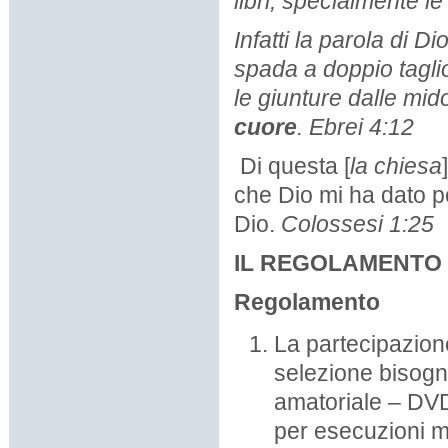
libri, specialmente l
Infatti la parola di Di
spada a doppio taglio
le giunture dalle mid
cuore
.
Ebrei 4:12
Di questa [
la chiesa
che Dio mi ha dato p
Dio.
Colossesi 1:25
IL REGOLAMENTO 
Regolamento
La partecipazione
selezione bisogn
amatoriale – DVD
per esecuzioni mu