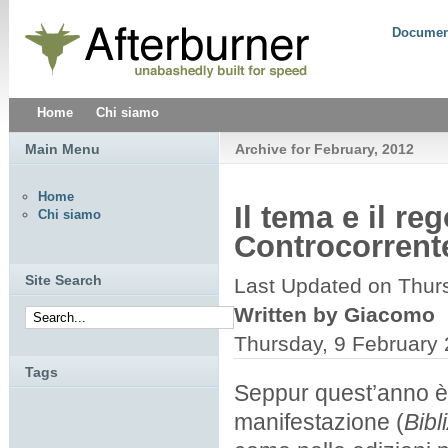
Documen
Home
Chi siamo
Main Menu
Archive for February, 2012
Home
Il tema e il r
Chi siamo
Controcorrent
Site Search
Last Updated on Thur
Written by Giacomo
Thursday, 9 February
Tags
Seppur quest’anno è i
manifestazione (
Bibl